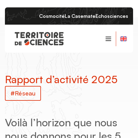
Cosmocité
La Casemate
Echosciences
Qui sommes-nous ?
Le projet
Rapport d’activité 2025
Les instances
L’équipe
Réseau
Voilà l’horizon que nous
nous donnons pour les 5