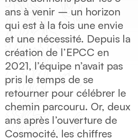
Vous êtes ?
ans à venir – un horizon
Enseignants
qui est à la fois une envie
Structure jeunesse
et une nécessité. Depuis la
Entreprises
création de l’EPCC en
Presse
2021, l’équipe n’avait pas
Acteur CSTI
pris le temps de se
retourner pour célébrer le
chemin parcouru. Or, deux
ans après l’ouverture de
Cosmocité, les chiffres