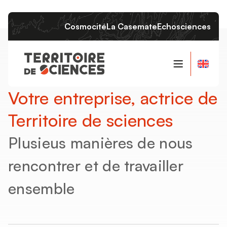
Cosmocité
La Casemate
Echosciences
Qui sommes-nous ?
Votre entreprise, actrice de
Le projet
Territoire de sciences
Les instances
Plusieus manières de nous
L’équipe
rencontrer et de travailler
ensemble