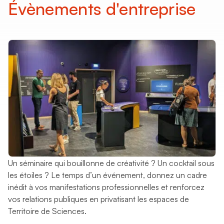
Évènements d'entreprise
Vous êtes ?
Enseignants
Structure jeunesse
Entreprises
Presse
Acteur CSTI
Un séminaire qui bouillonne de créativité ? Un cocktail sous
les étoiles ? Le temps d’un événement, donnez un cadre
inédit à vos manifestations professionnelles et renforcez
vos relations publiques en privatisant les espaces de
Territoire de Sciences.