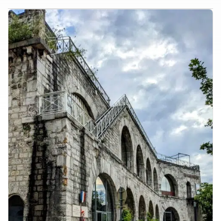
Vous êtes ?
Enseignants
Structure jeunesse
Entreprises
Presse
Acteur CSTI