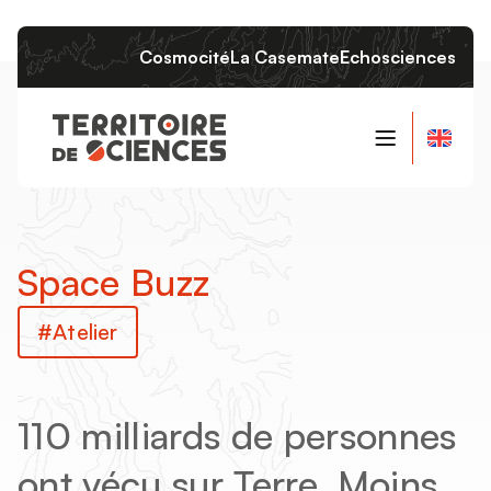
Cosmocité
La Casemate
Echosciences
Qui sommes-nous ?
Le projet
Space Buzz
Les instances
L’équipe
Atelier
110 milliards de personnes
ont vécu sur Terre. Moins