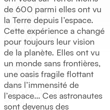
Vous êtes ?
de 600 parmi elles ont vu
Enseignants
la Terre depuis l’espace.
Structure jeunesse
Cette expérience a changé
Entreprises
pour toujours leur vision
Presse
de la planète. Elles ont vu
Acteur CSTI
un monde sans frontières,
une oasis fragile flottant
dans l’immensité de
l’espace… Ces astronautes
sont devenus des