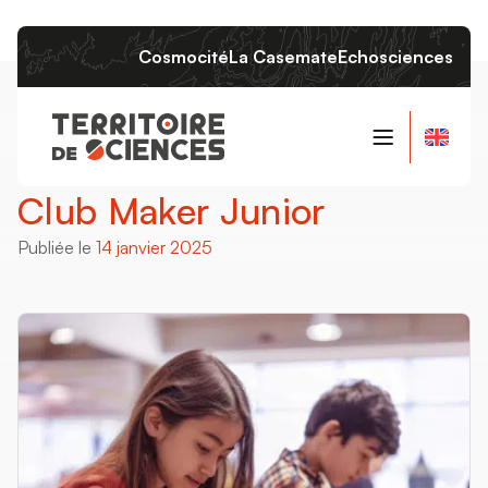
Cosmocité
La Casemate
Echosciences
Qui sommes-nous ?
Club Maker Junior
Le projet
Publiée le
14 janvier 2025
Les instances
L’équipe