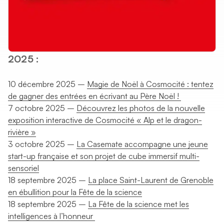
Vous êtes ?
Enseignants
Structure jeunesse
2025 :
Entreprises
10 décembre 2025 –
Magie de Noël à Cosmocité : tentez
Presse
de gagner des entrées en écrivant au Père Noël !
7 octobre 2025 –
Découvrez les photos de la nouvelle
Acteur CSTI
exposition interactive de Cosmocité « Alp et le dragon-
rivière »
3 octobre 2025 –
La Casemate accompagne une jeune
start-up française et son projet de cube immersif multi-
sensoriel
18 septembre 2025 –
La place Saint-Laurent de Grenoble
en ébullition pour la Fête de la science
18 septembre 2025 –
La Fête de la science met les
intelligences à l’honneur