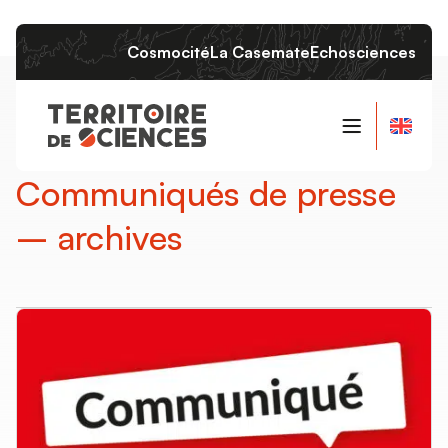
Cosmocité
La Casemate
Echosciences
Qui sommes-nous ?
Communiqués de presse
Le projet
– archives
Les instances
L’équipe